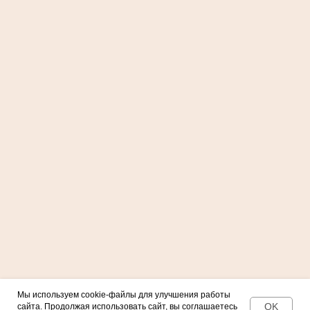
О НАС
ПОРТФОЛИО
КОНТАКТЫ
Оставить заявку
2025 (С) Все права защищены
Политика конфиденциальности
Согласие на обработку
персональных данных
Согласие на рассылку
Разработка сайта — Саксина
Мы используем cookie-файлы для улучшения работы
Продвижение сайта — LZ.Media
OK
сайта. Продолжая использовать сайт, вы соглашаетесь